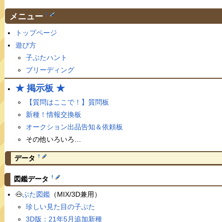
メニュー
†
トップページ
遊び方
子ぶたハント
ブリーディング
★ 掲示板 ★
【質問はここで！】質問板
新種！情報交換板
オークション出品告知＆依頼板
その他いろいろ…
†
データ
†
図鑑データ
🐽
ぶた図鑑
（MIX/3D兼用）
珍しい見た目の子ぶた
3D版：21年5月追加新種