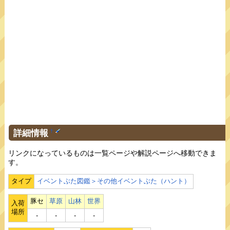
詳細情報
†
リンクになっているものは一覧ページや解説ページへ移動できま
す。
タイプ
イベントぶた図鑑＞その他イベントぶた（ハント）
豚セ
草原
山林
世界
入荷
場所
‐
‐
‐
‐