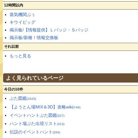
12時間以内
蒸気機関ぶぅ
キウイピッグ
掲示板/【情報提供】Ｌバッジ・Ｓバッジ
掲示板/新種！情報交換板
それ以前
もっと見る
よく見られているページ
今日の10件
ぶた図鑑
(1643)
【ようとん場MIX＆3D】攻略wiki
(748)
イベントハントぶた図鑑
(327)
ハント場ぶた出現リスト
(313)
伝説のイベントハント
(264)