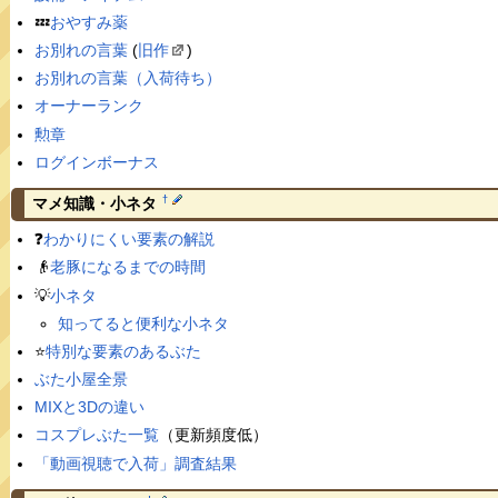
💤
おやすみ薬
お別れの言葉
(
旧作
)
お別れの言葉（入荷待ち）
オーナーランク
勲章
ログインボーナス
†
マメ知識・小ネタ
❓
わかりにくい要素の解説
👴
老豚になるまでの時間
💡
小ネタ
知ってると便利な小ネタ
⭐️
特別な要素のあるぶた
ぶた小屋全景
MIXと3Dの違い
コスプレぶた一覧
（更新頻度低）
「動画視聴で入荷」調査結果