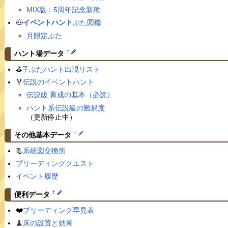
MIX版：5周年記念新種
🐽
イベントハント
ぶた図鑑
月限定ぶた
†
ハント場データ
⛳️
子ぶたハント出現リスト
🏅
伝説のイベントハント
伝説級 育成の基本（必読）
ハント系伝説級の難易度
（更新停止中）
†
その他基本データ
📃
系統図交換所
ブリーディングクエスト
イベント履歴
†
便利データ
❤️
ブリーディング早見表
🧹
床の設置と効果