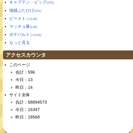
キャプテン・ピッグ
(155)
海賊ぶたひげ
(151)
ビーストン
(129)
マッチョ豚
(128)
ボナパルトン
(116)
もっと見る
アクセスカウンタ
このページ
合計：596
今日：13
昨日：14
サイト全体
合計：68894573
今日：16347
昨日：18568