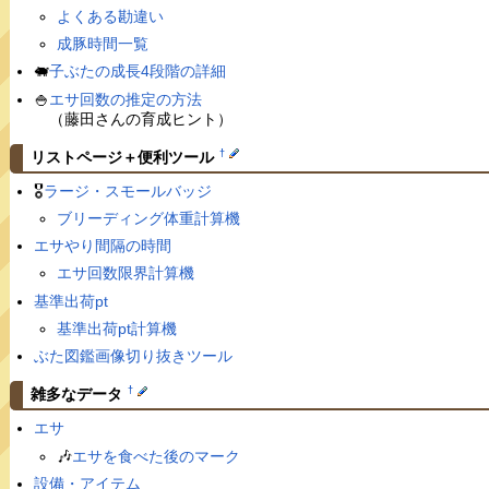
よくある勘違い
成豚時間一覧
🐖
子ぶたの成長4段階の詳細
🍚
エサ回数の推定の方法
（藤田さんの育成ヒント）
†
リストページ＋便利ツール
🎖
ラージ・スモールバッジ
ブリーディング体重計算機
エサやり間隔の時間
エサ回数限界計算機
基準出荷pt
基準出荷pt計算機
ぶた図鑑画像切り抜きツール
†
雑多なデータ
エサ
🎶
エサを食べた後のマーク
設備・アイテム