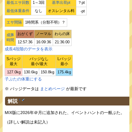
最低エサ回数
1～3回
基準出荷pt
？pt
最低体重条件
なし
オスレンタル料
-pt
エサ間隔
1時間系（分類不明）？
おがくず
ノーマル
わらの床
成豚
時間
12:57:36
16:09:36
21:36:00
成長4段階のデータを表示
Sバッジ
バッジなし
Lバッジ
最大
最小/最大
最小
127.0kg
130.6kg
150.8kg
175.4kg
子ぶたの体重にする
※ バッジデータは
まとめページ
が最新です
解説
†
MIX版に2026年＠月に追加された、イベントハントの一般ぶた。
（詳しい解説は未記入）