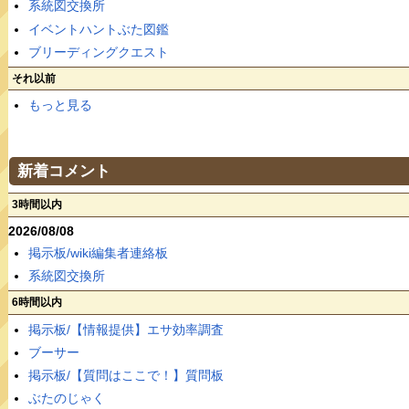
系統図交換所
イベントハントぶた図鑑
ブリーディングクエスト
それ以前
もっと見る
新着コメント
3時間以内
2026/08/08
掲示板/wiki編集者連絡板
系統図交換所
6時間以内
掲示板/【情報提供】エサ効率調査
ブーサー
掲示板/【質問はここで！】質問板
ぶたのじゃく