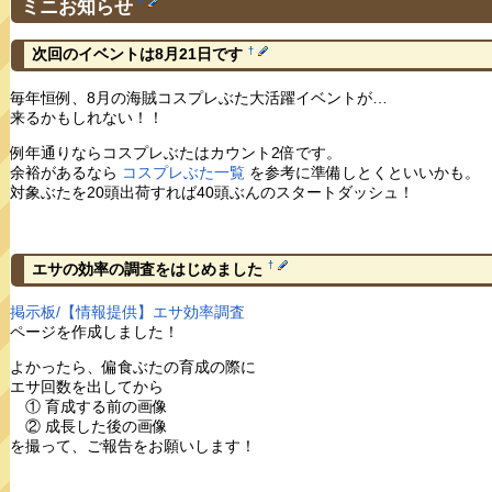
ミニお知らせ
†
†
次回のイベントは8月21日です
毎年恒例、8月の海賊コスプレぶた大活躍イベントが…
来るかもしれない！！
例年通りならコスプレぶたはカウント2倍です。
余裕があるなら
コスプレぶた一覧
を参考に準備しとくといいかも。
対象ぶたを20頭出荷すれば40頭ぶんのスタートダッシュ！
†
エサの効率の調査をはじめました
掲示板/【情報提供】エサ効率調査
ページを作成しました！
よかったら、偏食ぶたの育成の際に
エサ回数を出してから
① 育成する前の画像
② 成長した後の画像
を撮って、ご報告をお願いします！