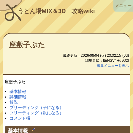
メニュー
うとん場MIX＆3D
攻略wiki
座敷子ぶた
(3d)
最終更新：2026/08/04 (火) 23:32:15
編集者ID：[tEHSV4HdvQ2]
編集メニューを表示
座敷子ぶた
基本情報
詳細情報
解説
ブリーディング（子になる）
ブリーディング（親になる）
コメント欄
基本情報
†