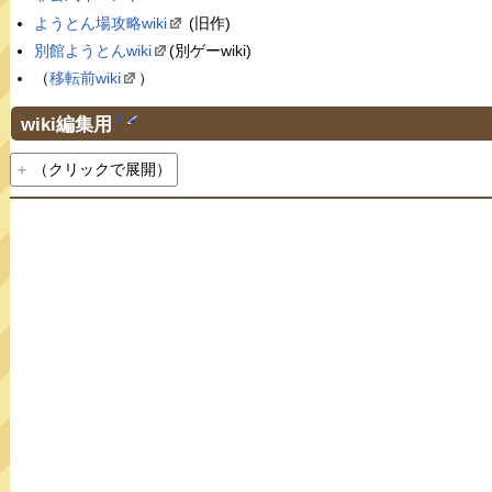
ようとん場攻略wiki
(旧作)
別館ようとんwiki
(別ゲーwiki)
（
移転前wiki
）
wiki編集用
†
（クリックで展開）