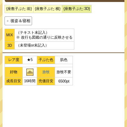
{座敷子ぶた:前}
{座敷子ぶた:横}
{座敷子ぶた:3D}
後姿＆寝相
（テキスト未記入）
MIX
※ 改行も図鑑の通りに反映させる
（未登場or未記入）
3D
レア度
★5
子ぶた色
肌色
好物
放牧
放牧不要
成長目安
16時間
売価目安
6500pt