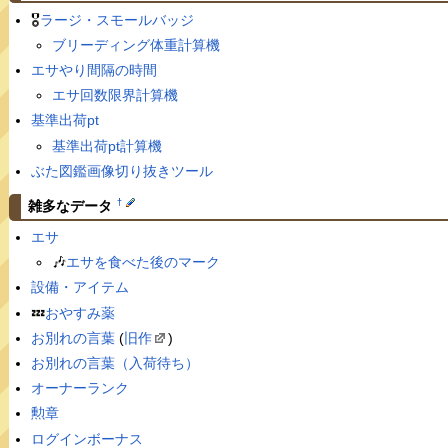
🎖
ラージ・スモールバッジ
ブリーディング体重計算機
エサやり間隔の時間
エサ回数限界計算機
基準出荷pt
基準出荷pt計算機
ぶた図鑑画像切り抜きツール
†
雑多なデータ
エサ
🎶
エサを食べた後のマーク
設備・アイテム
💤
おやすみ薬
お別れの言葉
(
旧作
)
お別れの言葉（入荷待ち）
オーナーランク
勲章
ログインボーナス