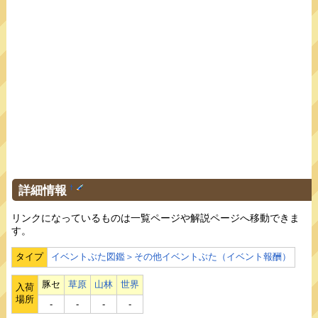
詳細情報
†
リンクになっているものは一覧ページや解説ページへ移動できま
す。
タイプ
イベントぶた図鑑＞その他イベントぶた（イベント報酬）
豚セ
草原
山林
世界
入荷
場所
‐
‐
‐
‐