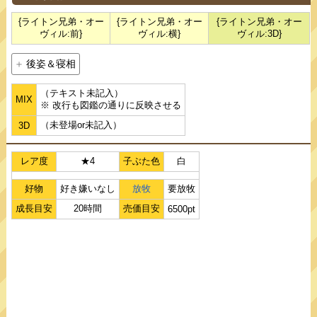
{ライトン兄弟・オー
{ライトン兄弟・オー
{ライトン兄弟・オー
ヴィル:前}
ヴィル:横}
ヴィル:3D}
後姿＆寝相
（テキスト未記入）
MIX
※ 改行も図鑑の通りに反映させる
（未登場or未記入）
3D
レア度
★4
子ぶた色
白
好物
好き嫌いなし
放牧
要放牧
成長目安
20時間
売価目安
6500pt