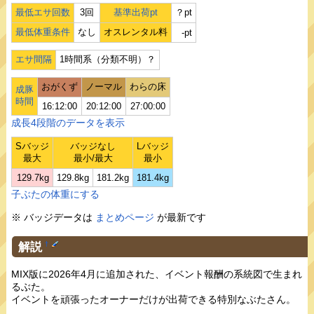
最低エサ回数
3回
基準出荷pt
？pt
最低体重条件
なし
オスレンタル料
-pt
エサ間隔
1時間系（分類不明）？
おがくず
ノーマル
わらの床
成豚
時間
16:12:00
20:12:00
27:00:00
成長4段階のデータを表示
Sバッジ
バッジなし
Lバッジ
最大
最小/最大
最小
129.7kg
129.8kg
181.2kg
181.4kg
子ぶたの体重にする
※ バッジデータは
まとめページ
が最新です
解説
†
MIX版に2026年4月に追加された、イベント報酬の系統図で生まれ
るぶた。
イベントを頑張ったオーナーだけが出荷できる特別なぶたさん。