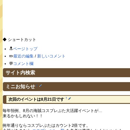
◆ ショートカット
🔝
ページトップ
✏️
最近の編集
/
新しいコメント
💬
コメント欄
サイト内検索
ミニお知らせ
†
†
次回のイベントは8月21日です
毎年恒例、8月の海賊コスプレぶた大活躍イベントが…
来るかもしれない！！
例年通りならコスプレぶたはカウント2倍です。