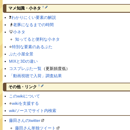
†
マメ知識・小ネタ
❓
わかりにくい要素の解説
👴
老豚になるまでの時間
💡
小ネタ
知ってると便利な小ネタ
⭐️
特別な要素のあるぶた
ぶた小屋全景
MIXと3Dの違い
コスプレぶた一覧
（更新頻度低）
「動画視聴で入荷」調査結果
†
その他・リンク
このwikiについて
⭐️
wikiを支援する
wikiソースでサイト内検索
藤田さんのtwitter
藤田さん単独ツイート