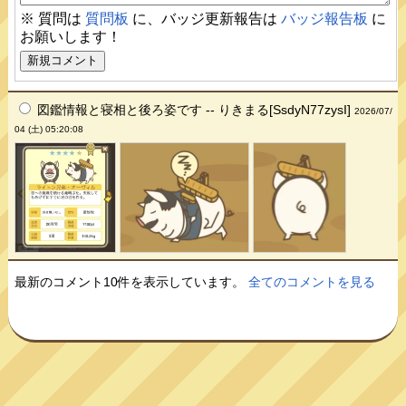
※ 質問は
質問板
に、バッジ更新報告は
バッジ報告板
に
お願いします！
図鑑情報と寝相と後ろ姿です -- りきまる[SsdyN77zysI]
2026/07/
04 (土) 05:20:08
最新のコメント10件を表示しています。
全てのコメントを見る