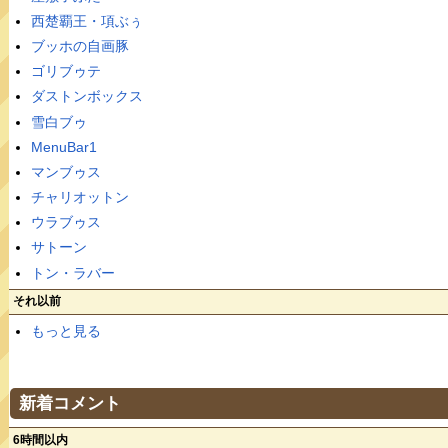
西楚覇王・項ぶぅ
ブッホの自画豚
ゴリブゥテ
ダストンボックス
雪白ブゥ
MenuBar1
マンブゥス
チャリオットン
ウラブゥス
サトーン
トン・ラバー
それ以前
もっと見る
新着コメント
6時間以内