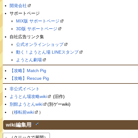
開発会社
サポートページ
MIX版 サポートページ
3D版 サポートページ
自社広告リンク集
公式オンラインショップ
動く！ようとん場 LINEスタンプ
ようとん劇場
【攻略】Match Pig
【攻略】Rescue Pig
非公式イベント
ようとん場攻略wiki
(旧作)
別館ようとんwiki
(別ゲーwiki)
（
移転前wiki
）
wiki編集用
†
（クリックで展開）