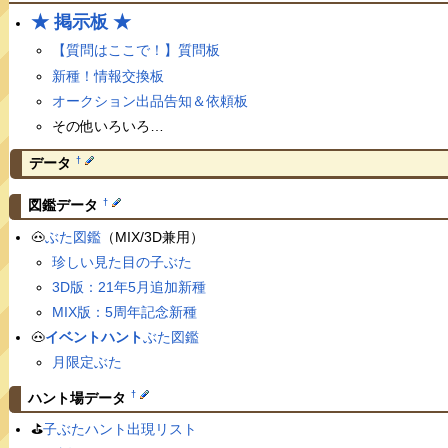
★ 掲示板 ★
【質問はここで！】質問板
新種！情報交換板
オークション出品告知＆依頼板
その他いろいろ…
†
データ
†
図鑑データ
🐽
ぶた図鑑
（MIX/3D兼用）
珍しい見た目の子ぶた
3D版：21年5月追加新種
MIX版：5周年記念新種
🐽
イベントハント
ぶた図鑑
月限定ぶた
†
ハント場データ
⛳️
子ぶたハント出現リスト