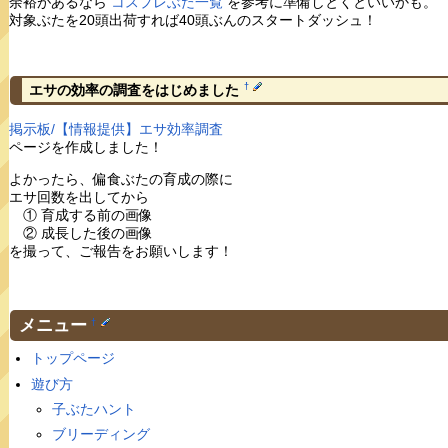
余裕があるなら
コスプレぶた一覧
を参考に準備しとくといいかも。
対象ぶたを20頭出荷すれば40頭ぶんのスタートダッシュ！
†
エサの効率の調査をはじめました
掲示板/【情報提供】エサ効率調査
ページを作成しました！
よかったら、偏食ぶたの育成の際に
エサ回数を出してから
① 育成する前の画像
② 成長した後の画像
を撮って、ご報告をお願いします！
メニュー
†
トップページ
遊び方
子ぶたハント
ブリーディング