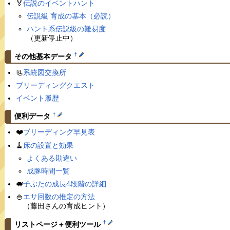
🏅
伝説のイベントハント
伝説級 育成の基本（必読）
ハント系伝説級の難易度
（更新停止中）
†
その他基本データ
📃
系統図交換所
ブリーディングクエスト
イベント履歴
†
便利データ
❤️
ブリーディング早見表
🧹
床の設置と効果
よくある勘違い
成豚時間一覧
🐖
子ぶたの成長4段階の詳細
🍚
エサ回数の推定の方法
（藤田さんの育成ヒント）
†
リストページ＋便利ツール