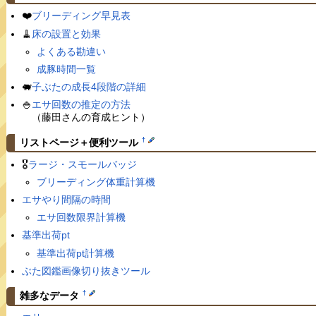
❤️
ブリーディング早見表
🧹
床の設置と効果
よくある勘違い
成豚時間一覧
🐖
子ぶたの成長4段階の詳細
🍚
エサ回数の推定の方法
（藤田さんの育成ヒント）
†
リストページ＋便利ツール
🎖
ラージ・スモールバッジ
ブリーディング体重計算機
エサやり間隔の時間
エサ回数限界計算機
基準出荷pt
基準出荷pt計算機
ぶた図鑑画像切り抜きツール
†
雑多なデータ