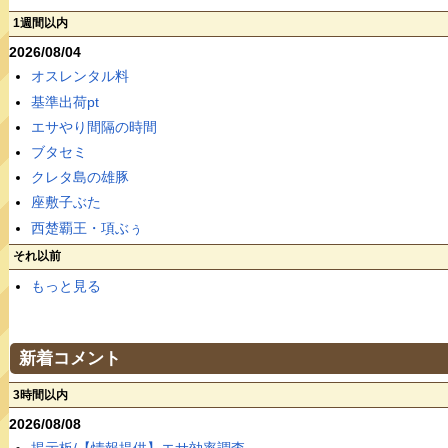
1週間以内
2026/08/04
オスレンタル料
基準出荷pt
エサやり間隔の時間
ブタセミ
クレタ島の雄豚
座敷子ぶた
西楚覇王・項ぶぅ
それ以前
もっと見る
新着コメント
3時間以内
2026/08/08
掲示板/【情報提供】エサ効率調査