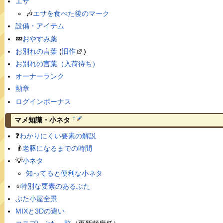
エサ
🎶
エサを食べた後のマーク
設備・アイテム
💤
おやすみ薬
お別れの言葉
(
旧作
)
お別れの言葉（入荷待ち）
オーナーランク
勲章
ログインボーナス
†
マメ知識・小ネタ
❓
わかりにくい要素の解説
👴
老豚になるまでの時間
💡
小ネタ
知ってると便利な小ネタ
⭐️
特別な要素のあるぶた
ぶた小屋全景
MIXと3Dの違い