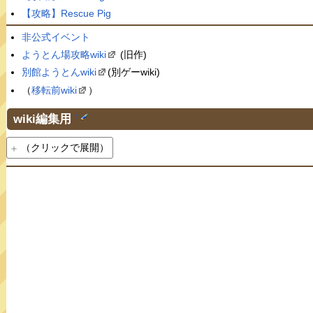
【攻略】Rescue Pig
非公式イベント
ようとん場攻略wiki
(旧作)
別館ようとんwiki
(別ゲーwiki)
（
移転前wiki
）
wiki編集用
†
（クリックで展開）