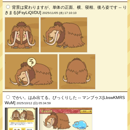
背景は変わりますが、単体の正面、横、寝相、後ろ姿です -- り
きまる[iFsyLiQI/DU]
2025/11/05 (水) 17:10:10
でかい。はみ出てる。びっくりした -- マンブゥス[LbswKMRS
WuM]
2025/10/12 (日) 05:34:59