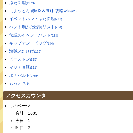
ぶた図鑑
(1373)
【ようとん場MIX＆3D】攻略wiki
(628)
イベントハントぶた図鑑
(277)
ハント場ぶた出現リスト
(264)
伝説のイベントハント
(223)
キャプテン・ピッグ
(134)
海賊ぶたひげ
(125)
ビーストン
(115)
マッチョ豚
(111)
ボナパルトン
(95)
もっと見る
アクセスカウンタ
このページ
合計：1683
今日：1
昨日：2