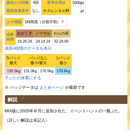
最低エサ回数
4回
基準出荷pt
5000pt
最低体重条件
なし
オスレンタル料
-pt
エサ間隔
1時間系（分類不明）？
おがくず
ノーマル
わらの床
成豚
時間
19:26:24
24:14:24
32:24:00
成長4段階のデータを表示
Sバッジ
バッジなし
Lバッジ
最大
最小/最大
最小
130.5kg
131.0kg
170.5kg
170.6kg
子ぶたの体重にする
※ バッジデータは
まとめページ
が最新です
解説
†
MIX版に2025年＠月に追加された、イベントハントの一般ぶた。
（詳しい解説は未記入）