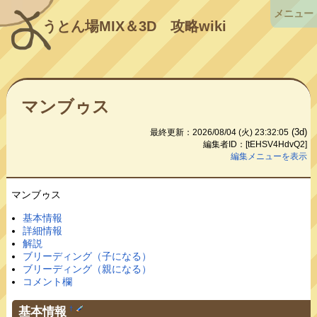
メニュー
うとん場MIX＆3D
攻略wiki
マンブゥス
(3d)
最終更新：2026/08/04 (火) 23:32:05
編集者ID：[tEHSV4HdvQ2]
編集メニューを表示
マンブゥス
基本情報
詳細情報
解説
ブリーディング（子になる）
ブリーディング（親になる）
コメント欄
基本情報
†