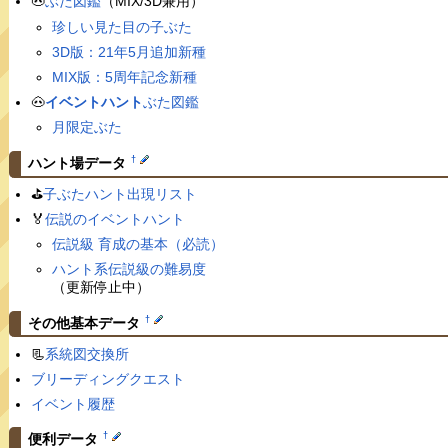
🐽
ぶた図鑑
（MIX/3D兼用）
珍しい見た目の子ぶた
3D版：21年5月追加新種
MIX版：5周年記念新種
🐽
イベントハント
ぶた図鑑
月限定ぶた
†
ハント場データ
⛳️
子ぶたハント出現リスト
🏅
伝説のイベントハント
伝説級 育成の基本（必読）
ハント系伝説級の難易度
（更新停止中）
†
その他基本データ
📃
系統図交換所
ブリーディングクエスト
イベント履歴
†
便利データ