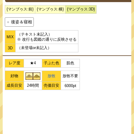
{マンブゥス:前}
{マンブゥス:横}
{マンブゥス:3D}
後姿＆寝相
（テキスト未記入）
MIX
※ 改行も図鑑の通りに反映させる
（未登場or未記入）
3D
レア度
★4
子ぶた色
肌色
好物
放牧
放牧不要
成長目安
24時間
売価目安
6000pt