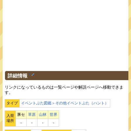
詳細情報
†
リンクになっているものは一覧ページや解説ページへ移動できま
す。
タイプ
イベントぶた図鑑＞その他イベントぶた（ハント）
豚セ
草原
山林
世界
入荷
場所
‐
‐
‐
‐