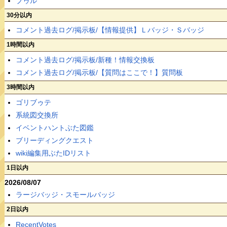
ブゥル
30分以内
コメント過去ログ/掲示板/【情報提供】Ｌバッジ・Ｓバッジ
1時間以内
コメント過去ログ/掲示板/新種！情報交換板
コメント過去ログ/掲示板/【質問はここで！】質問板
3時間以内
ゴリブゥテ
系統図交換所
イベントハントぶた図鑑
ブリーディングクエスト
wiki編集用ぶたIDリスト
1日以内
2026/08/07
ラージバッジ・スモールバッジ
2日以内
RecentVotes