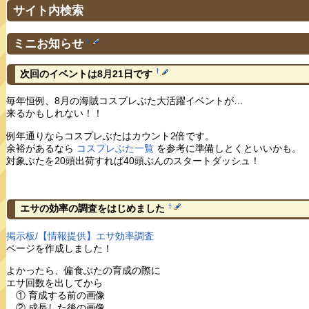
サイト内検索
ミニお知らせ
†
†
次回のイベントは8月21日です
毎年恒例、8月の海賊コスプレぶた大活躍イベントが…
来るかもしれない！！
例年通りならコスプレぶたはカウント2倍です。
余裕があるなら
コスプレぶた一覧
を参考に準備しとくといいかも。
対象ぶたを20頭出荷すれば40頭ぶんのスタートダッシュ！
†
エサの効率の調査をはじめました
掲示板/【情報提供】エサ効率調査
ページを作成しました！
よかったら、偏食ぶたの育成の際に
エサ回数を出してから
① 育成する前の画像
② 成長した後の画像