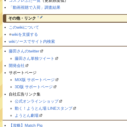
コスプレぶた一覧
（更新頻度低）
「動画視聴で入荷」調査結果
†
その他・リンク
このwikiについて
⭐️
wikiを支援する
wikiソースでサイト内検索
藤田さんのtwitter
藤田さん単独ツイート
開発会社
サポートページ
MIX版 サポートページ
3D版 サポートページ
自社広告リンク集
公式オンラインショップ
動く！ようとん場 LINEスタンプ
ようとん劇場
【攻略】Match Pig