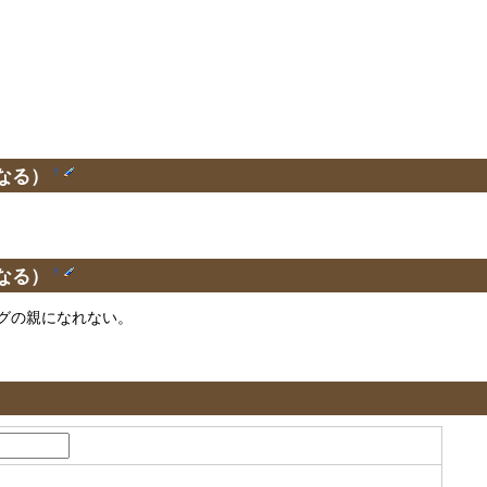
なる）
†
なる）
†
グの親になれない。