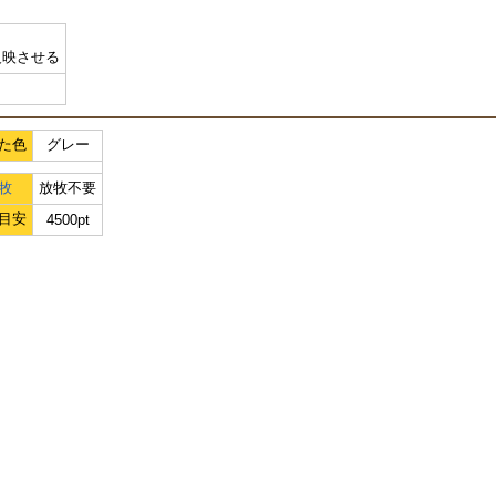
反映させる
た色
グレー
牧
放牧不要
目安
4500pt