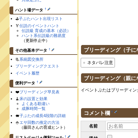
†
ハント場データ
⛳️
子ぶたハント出現リスト
🏅
伝説のイベントハント
伝説級 育成の基本（必読）
ハント系伝説級の難易度
（更新停止中）
ブリーディング（子に
†
その他基本データ
📃
系統図交換所
ネタバレ注意
ブリーディングクエスト
イベント履歴
ブリーディング（親に
†
便利データ
イベントぶたはブリーディン
❤️
ブリーディング早見表
🧹
床の設置と効果
よくある勘違い
成豚時間一覧
コメント欄
†
🐖
子ぶたの成長4段階の詳細
🍚
エサ回数の推定の方法
名前
（藤田さんの育成ヒント）
†
リストページ＋便利ツール