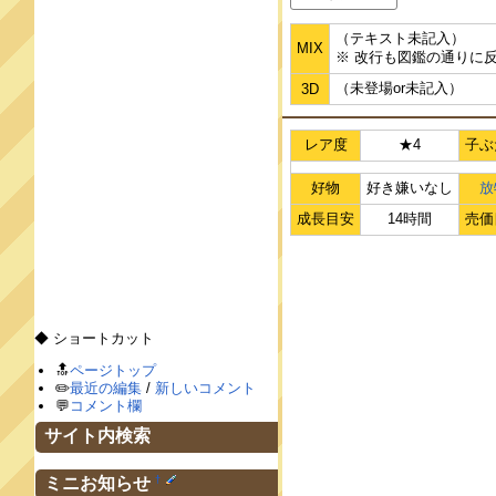
（テキスト未記入）
MIX
※ 改行も図鑑の通りに
（未登場or未記入）
3D
レア度
★4
子ぶ
好物
好き嫌いなし
放
成長目安
14時間
売価
◆ ショートカット
🔝
ページトップ
✏️
最近の編集
/
新しいコメント
💬
コメント欄
サイト内検索
†
ミニお知らせ