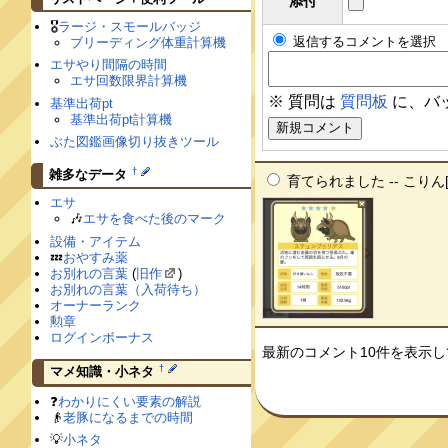
添付
🎖
ラージ・スモールバッジ
返信するコメントを選択
ブリーディング体重計算機
エサやり間隔の時間
エサ回数限界計算機
※ 質問は
質問板
に、バ
基準出荷pt
基準出荷pt計算機
ぶた図鑑画像切り抜きツール
†
雑多なデータ
育てられました -- こりん[Za
エサ
🎶
エサを食べた後のマーク
設備・アイテム
💤
おやすみ薬
お別れの言葉
(
旧作
)
お別れの言葉（入荷待ち）
オーナーランク
勲章
ログインボーナス
最新のコメント10件を表示
†
マメ知識・小ネタ
❓
わかりにくい要素の解説
👴
老豚になるまでの時間
💡
小ネタ