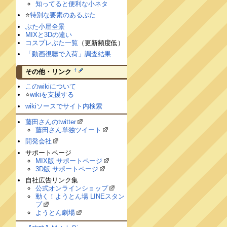
知ってると便利な小ネタ
⭐️
特別な要素のあるぶた
ぶた小屋全景
MIXと3Dの違い
コスプレぶた一覧
（更新頻度低）
「動画視聴で入荷」調査結果
†
その他・リンク
このwikiについて
⭐️
wikiを支援する
wikiソースでサイト内検索
藤田さんのtwitter
藤田さん単独ツイート
開発会社
サポートページ
MIX版 サポートページ
3D版 サポートページ
自社広告リンク集
公式オンラインショップ
動く！ようとん場 LINEスタン
プ
ようとん劇場