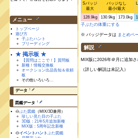
Sバッジ
バッジなし
最大
最小/最大
128.9kg
130.9kg
173.0kg
1
†
メニュー
子ぶたの体重にする
トップページ
遊び方
※ バッジデータは
まとめペ
子ぶたハント
ブリーディング
解説
†
★ 掲示板 ★
MIX版に2026年＠月に追
【質問はここで！】質問板
新種！情報交換板
（詳しい解説は未記入）
オークション出品告知＆依頼
板
その他いろいろ…
†
データ
†
図鑑データ
🐽
ぶた図鑑
（MIX/3D兼用）
珍しい見た目の子ぶた
3D版：21年5月追加新種
MIX版：5周年記念新種
🐽
イベントハント
ぶた図鑑
月限定ぶた