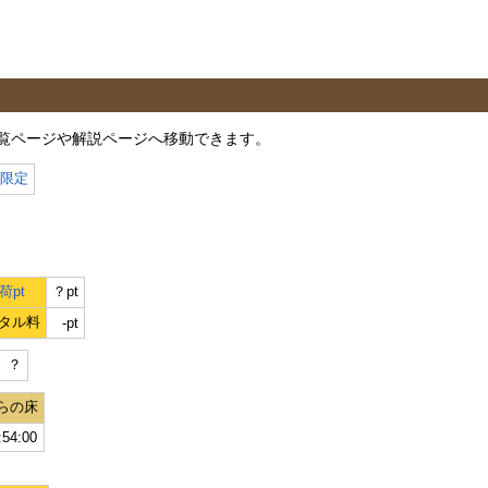
覧ページや解説ページへ移動できます。
月限定
荷pt
？pt
タル料
-pt
）？
らの床
:54:00