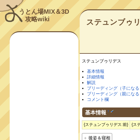
うとん場MIX＆3D
攻略wiki
ステュンブゥ
ステュンブゥリデス
基本情報
詳細情報
解説
ブリーディング（子になる
ブリーディング（親になる
コメント欄
基本情報
†
{ステュンブゥリデス:前}
{ス
後姿＆寝相