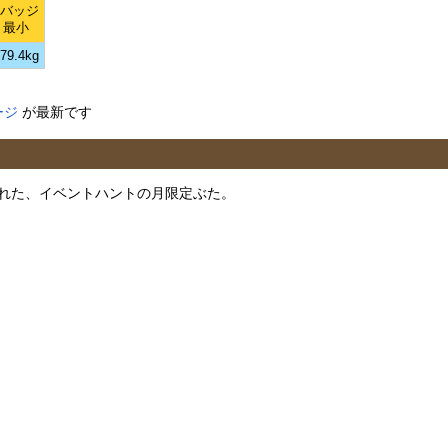
Lバッジ
最小
79.4kg
ージ
が最新です
加された、イベントハントの月限定ぶた。