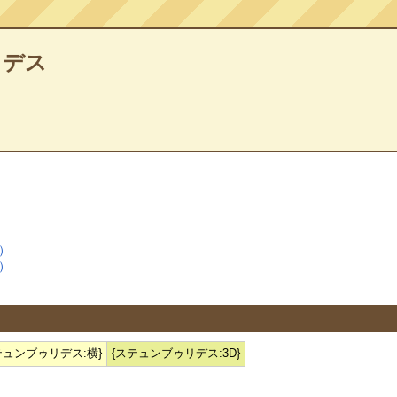
リデス
）
）
テュンブゥリデス:横}
{ステュンブゥリデス:3D}