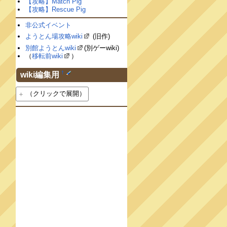
【攻略】Match Pig
【攻略】Rescue Pig
非公式イベント
ようとん場攻略wiki
(旧作)
別館ようとんwiki
(別ゲーwiki)
（
移転前wiki
）
†
wiki編集用
（クリックで展開）