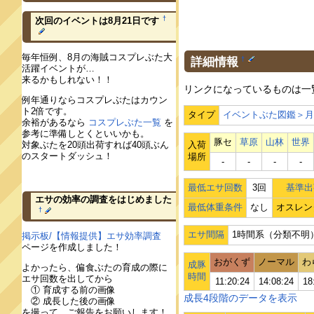
†
次回のイベントは8月21日です
毎年恒例、8月の海賊コスプレぶた大
詳細情報
†
活躍イベントが…
来るかもしれない！！
リンクになっているものは一
例年通りならコスプレぶたはカウン
ト2倍です。
タイプ
イベントぶた図鑑＞
余裕があるなら
コスプレぶた一覧
を
参考に準備しとくといいかも。
豚セ
草原
山林
世界
入荷
対象ぶたを20頭出荷すれば40頭ぶん
のスタートダッシュ！
場所
‐
‐
‐
‐
最低エサ回数
3回
基準出
エサの効率の調査をはじめました
最低体重条件
なし
オスレン
†
エサ間隔
1時間系（分類不明
掲示板/【情報提供】エサ効率調査
ページを作成しました！
おがくず
ノーマル
わ
成豚
よかったら、偏食ぶたの育成の際に
時間
エサ回数を出してから
11:20:24
14:08:24
18
① 育成する前の画像
成長4段階のデータを表示
② 成長した後の画像
を撮って、ご報告をお願いします！