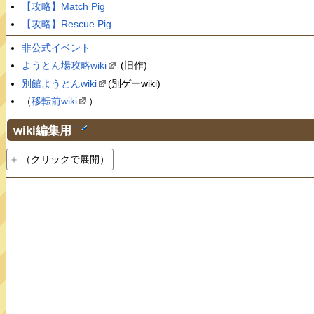
【攻略】Match Pig
【攻略】Rescue Pig
非公式イベント
ようとん場攻略wiki
(旧作)
別館ようとんwiki
(別ゲーwiki)
（
移転前wiki
）
wiki編集用
†
（クリックで展開）