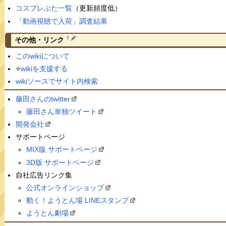
コスプレぶた一覧
（更新頻度低）
「動画視聴で入荷」調査結果
†
その他・リンク
このwikiについて
⭐️
wikiを支援する
wikiソースでサイト内検索
藤田さんのtwitter
藤田さん単独ツイート
開発会社
サポートページ
MIX版 サポートページ
3D版 サポートページ
自社広告リンク集
公式オンラインショップ
動く！ようとん場 LINEスタンプ
ようとん劇場