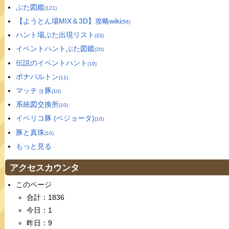
ぶた図鑑
(121)
【ようとん場MIX＆3D】攻略wiki
(58)
ハント場ぶた出現リスト
(33)
イベントハントぶた図鑑
(20)
伝説のイベントハント
(19)
ボナパルトン
(11)
マッチョ豚
(10)
系統図交換所
(10)
イベリコ豚 (ベジョータ)
(10)
豚と真珠
(10)
もっと見る
アクセスカウンタ
このページ
合計：1836
今日：1
昨日：9