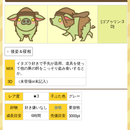
{ゴブゥリン:3
D}
後姿＆寝相
イタズラ好きで手先が器用。道具を使っ
て他の豚の餌をこっそり盗み食いすると
MIX
か。
（未登場or未記入）
3D
レア度
★3
子ぶた色
グレー
好物
好き嫌いなし
放牧
要放牧
成長目安
6時間
売価目安
3000pt