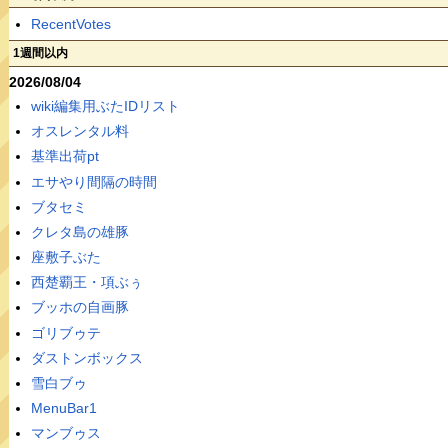
RecentVotes
1週間以内
2026/08/04
wiki編集用ぶたIDリスト
オスレンタル料
基準出荷pt
エサやり間隔の時間
ブタセミ
クレタ島の雄豚
座敷子ぶた
西楚覇王・項ぶぅ
ブッホの自画豚
ゴリブゥテ
ダストンボックス
雪白ブゥ
MenuBar1
マンブゥス