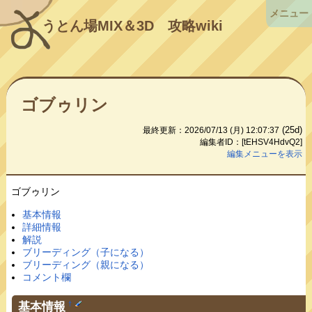
メニュー
うとん場MIX＆3D
攻略wiki
ゴブゥリン
(25d)
最終更新：2026/07/13 (月) 12:07:37
編集者ID：[tEHSV4HdvQ2]
編集メニューを表示
ゴブゥリン
基本情報
詳細情報
解説
ブリーディング（子になる）
ブリーディング（親になる）
コメント欄
基本情報
†