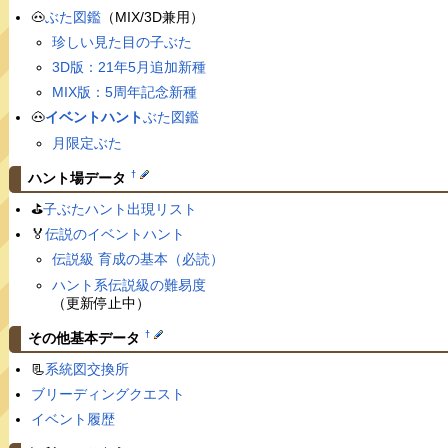
🐽
ぶた図鑑
（MIX/3D兼用）
珍しい見た目の子ぶた
3D版：21年5月追加新種
MIX版：5周年記念新種
🐽
イベントハント
ぶた図鑑
月限定ぶた
†
ハント場データ
⛳️
子ぶたハント出現リスト
🏅
伝説のイベントハント
伝説級 育成の基本（必読）
ハント系伝説級の難易度
（更新停止中）
†
その他基本データ
📃
系統図交換所
ブリーディングクエスト
イベント履歴