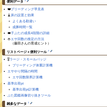
†
便利データ
❤️
ブリーディング早見表
🧹
床の設置と効果
よくある勘違い
成豚時間一覧
🐖
子ぶたの成長4段階の詳細
🍚
エサ回数の推定の方法
（藤田さんの育成ヒント）
†
リストページ＋便利ツール
🎖
ラージ・スモールバッジ
ブリーディング体重計算機
エサやり間隔の時間
エサ回数限界計算機
基準出荷pt
基準出荷pt計算機
ぶた図鑑画像切り抜きツール
†
雑多なデータ