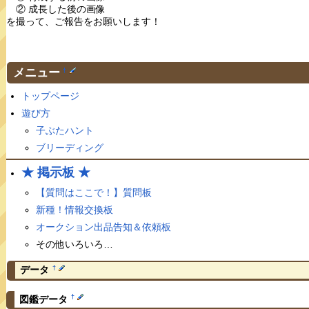
② 成長した後の画像
を撮って、ご報告をお願いします！
メニュー
†
トップページ
遊び方
子ぶたハント
ブリーディング
★ 掲示板 ★
【質問はここで！】質問板
新種！情報交換板
オークション出品告知＆依頼板
その他いろいろ…
†
データ
†
図鑑データ