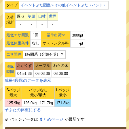
タイプ
イベントぶた図鑑＞その他イベントぶた（ハント）
豚セ
草原
山林
世界
入荷
場所
‐
‐
‐
‐
最低エサ回数
1回
基準出荷pt
3000pt
最低体重条件
なし
オスレンタル料
-pt
エサ間隔
1時間系（分類不明）？
おがくず
ノーマル
わらの床
成豚
時間
04:51:36
06:03:36
08:06:00
成長4段階のデータを表示
Sバッジ
バッジなし
Lバッジ
最大
最小/最大
最小
125.9kg
126.0kg
171.7kg
171.8kg
子ぶたの体重にする
※ バッジデータは
まとめページ
が最新です