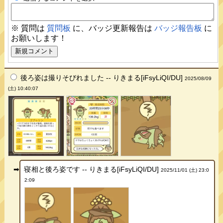
※ 質問は
質問板
に、バッジ更新報告は
バッジ報告板
に
お願いします！
後ろ姿は撮りそびれました -- りきまる[iFsyLiQI/DU]
2025/08/09
(土) 10:40:07
寝相と後ろ姿です -- りきまる[iFsyLiQI/DU]
2025/11/01 (土) 23:0
2:09