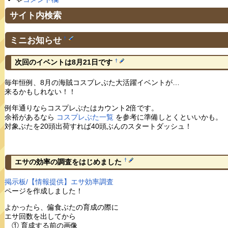
サイト内検索
ミニお知らせ
†
†
次回のイベントは8月21日です
毎年恒例、8月の海賊コスプレぶた大活躍イベントが…
来るかもしれない！！
例年通りならコスプレぶたはカウント2倍です。
余裕があるなら
コスプレぶた一覧
を参考に準備しとくといいかも。
対象ぶたを20頭出荷すれば40頭ぶんのスタートダッシュ！
†
エサの効率の調査をはじめました
掲示板/【情報提供】エサ効率調査
ページを作成しました！
よかったら、偏食ぶたの育成の際に
エサ回数を出してから
① 育成する前の画像