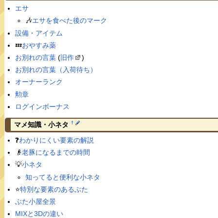
エサ
🎶
エサを食べた後のマーク
設備・アイテム
💤
おやすみ薬
お別れの言葉
(
旧作
)
お別れの言葉（入荷待ち）
オーナーランク
勲章
ログインボーナス
†
マメ知識・小ネタ
❓
わかりにくい要素の解説
👴
老豚になるまでの時間
💡
小ネタ
知ってると便利な小ネタ
⭐️
特別な要素のあるぶた
ぶた小屋全景
MIXと3Dの違い